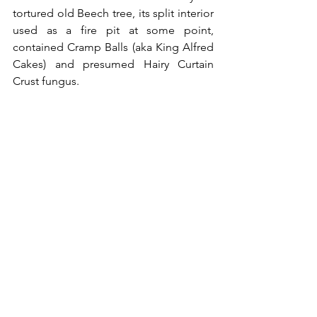
tortured old Beech tree, its split interior 
used as a fire pit at some point, 
contained Cramp Balls (aka King Alfred 
Cakes) and presumed Hairy Curtain 
Crust fungus.