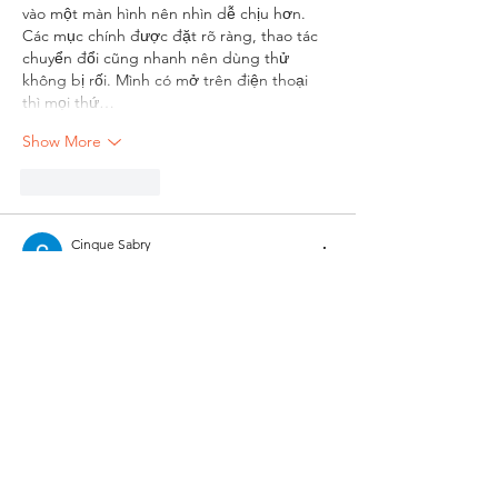
vào một màn hình nên nhìn dễ chịu hơn. 
Các mục chính được đặt rõ ràng, thao tác 
chuyển đổi cũng nhanh nên dùng thử 
không bị rối. Mình có mở trên điện thoại 
thì mọi thứ…
Show More
Like
Reply
Cinque Sabry
a day ago
Lần đầu tìm hiểu 
NK88
 mình chủ yếu xem 
qua giao diện và cách bố trí các chuyên 
mục. Các khu vực được sắp xếp rõ ràng 
nên việc theo dõi và tìm kiếm thông tin khá 
thuận tiện. Giao diện nhìn gọn gàng, thao 
tác chuyển đổi giữa các mục diễn ra mượt 
mà, tốc độ tải trang cũng ổn định. Dù mới 
trải nghiệm ở mức cơ bản, mình vẫn có ấn 
tượng khá tích cực với cách nền…