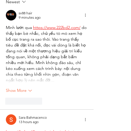
Newest
sv88 hair
9 minutes ago
Mình lướt qua 
https://www.222bd2.com/
 do 
thấy bạn bè nhắc, chủ yếu tò mò xem họ 
bố cục trang ra sao thôi. Vào trang thấy 
tiêu đề đặt khá nổi, đọc vài dòng là biết họ 
đang nói về một thương hiệu giải trí kiểu 
tổng quan, không phải dạng bắt bấm 
nhiều mới hiểu. Mình không đào sâu, chỉ 
kéo xuống xem cách trình bày: nội dung 
chia theo từng khối nhìn gọn, đoạn văn 
ngắt hợp lý nên mắt đỡ…
Show More
Like
Reply
Sara Bahmacenco
13 hours ago