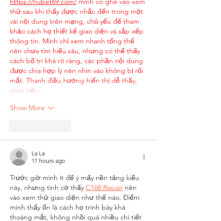
https://hubet69.com/
 mình có ghé vào xem 
thử sau khi thấy được nhắc đến trong một 
vài nội dung trên mạng, chủ yếu để tham 
khảo cách họ thiết kế giao diện và sắp xếp 
thông tin. Mình chỉ xem nhanh tổng thể 
nên chưa tìm hiểu sâu, nhưng có thể thấy 
cách bố trí khá rõ ràng, các phần nội dung 
được chia hợp lý nên nhìn vào không bị rối 
mắt. Thanh điều hướng hiển thị dễ thấy, 
giúp việc…
Show More
Like
Reply
La La
17 hours ago
Trước giờ mình ít để ý mấy nền tảng kiểu 
này, nhưng tình cờ thấy 
C168 Repair
 nên 
vào xem thử giao diện như thế nào. Điểm 
mình thấy ổn là cách họ trình bày khá 
thoáng mắt, không nhồi quá nhiều chi tiết 